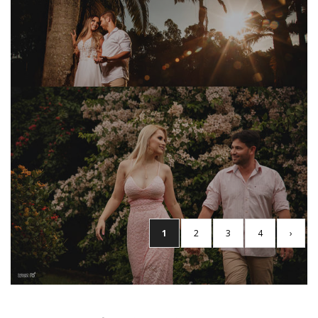
Ensaio Fotográfico Art Chiq Gabrielly e Luiz
1
2
3
4
›
Ler mais